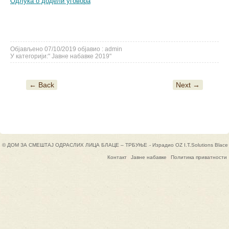
Oдлука о додели уговора
Објављено
07/10/2019
објавио :
admin
У категорији:
"
Јавне набавке 2019
"
← Back
Next →
Post navigation
© ДОМ ЗА СМЕШТАЈ ОДРАСЛИХ ЛИЦА БЛАЦЕ – ТРБУЊЕ
- Израдио
OZ I.T.Solutions Blace
Контакт
Јавне набавке
Политика приватности